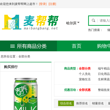
欢迎您来到麦帮帮网上超市！
[登录]
[注册]
哈尔滨
热门搜索：
首页
购物
您所在位置：全部分类
购买排行
商品类型：
全部分类
端午精品
个人洗化
日化用品
宠物生活
生鲜果蔬
优惠活动：
全部优惠
整箱批发
综合排名
推荐排名
销量排名