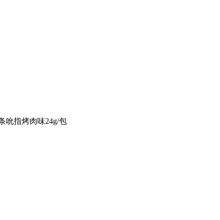
吮指烤肉味24g/包