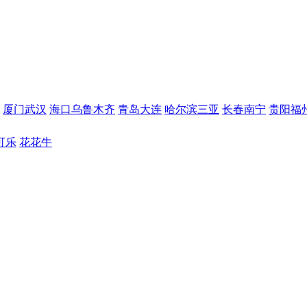
厦门
武汉
海口
乌鲁木齐
青岛
大连
哈尔滨
三亚
长春
南宁
贵阳
福
可乐
花花牛