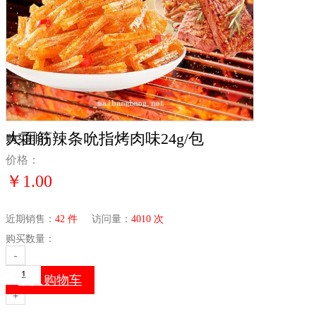
大面筋辣条吮指烤肉味24g/包
购买排行
价格：
￥1.00
近期销售：
42 件
访问量：
4010 次
购买数量：
加入购物车