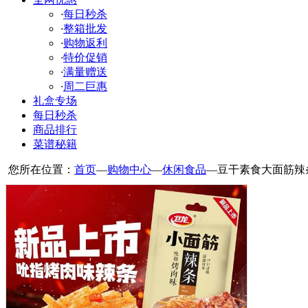
·
每日秒杀
·
整箱批发
·
购物返利
·
特价促销
·
满量赠送
·
周二巨惠
礼盒专场
每日秒杀
商品排行
菜谱秘籍
您所在位置：
首页
—
购物中心
—
休闲食品
—
豆干素食大面筋辣条