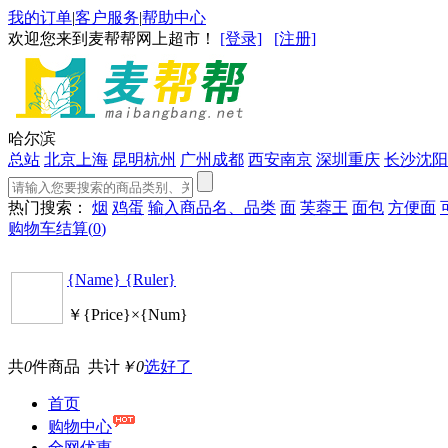
我的订单
|
客户服务
|
帮助中心
欢迎您来到麦帮帮网上超市！
[登录]
[注册]
哈尔滨
总站
北京
上海
昆明
杭州
广州
成都
西安
南京
深圳
重庆
长沙
沈阳
热门搜索：
烟
鸡蛋
输入商品名、品类
面
芙蓉王
面包
方便面
购物车结算(
0
)
{Name} {Ruler}
￥{Price}×{Num}
共
0
件商品 共计
￥0
选好了
首页
购物中心
全网优惠