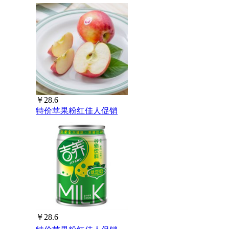
￥28.6
特价苹果粉红佳人促销
￥28.6