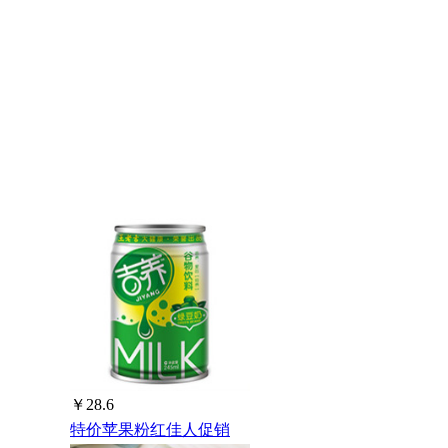
￥28.6
特价苹果粉红佳人促销