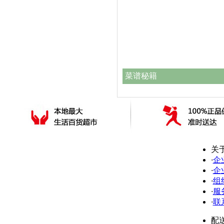
菜谱秘籍
关
·
企
·
企
·
组
·
服
·
联
配