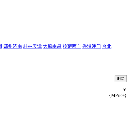
州
郑州
济南
桂林
天津
太原
南昌
拉萨
西宁
香港
澳门
台北
￥
{MPrice}