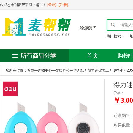
欢迎您来到麦帮帮网上超市！
[登录]
[注册]
哈尔滨
热门搜索：
首页
购物
您所在位置：
首页
—
购物中心
—
文娱办公
—
剪刀纸刀得力迷你美工刀便携小刀205
得力迷
价格：
￥3.00
近期销售
购买数量