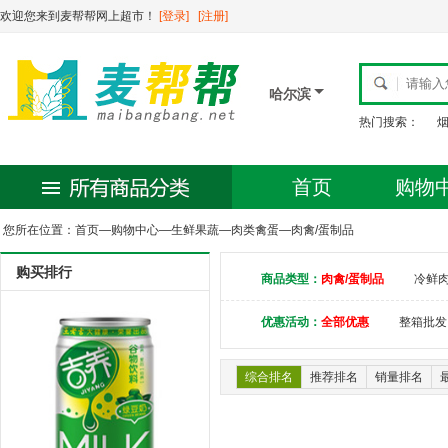
欢迎您来到麦帮帮网上超市！
[登录]
[注册]
哈尔滨
热门搜索：
首页
购物
您所在位置：
首页
—
购物中心
—
生鲜果蔬
—
肉类禽蛋
—
肉禽/蛋制品
购买排行
商品类型：
肉禽/蛋制品
冷鲜肉
优惠活动：
全部优惠
整箱批发
综合排名
推荐排名
销量排名