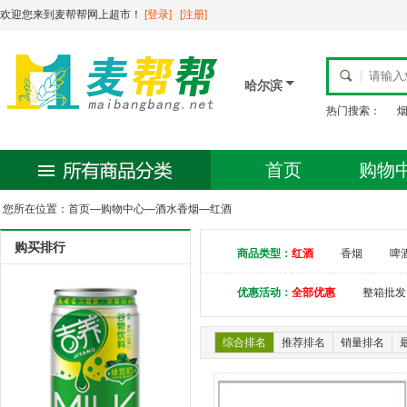
欢迎您来到麦帮帮网上超市！
[登录]
[注册]
哈尔滨
热门搜索：
首页
购物
您所在位置：
首页
—
购物中心
—
酒水香烟
—
红酒
购买排行
商品类型：
红酒
香烟
啤
优惠活动：
全部优惠
整箱批发
综合排名
推荐排名
销量排名