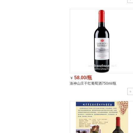
58.00/瓶
￥
洛神山庄干红葡萄酒750ml/瓶