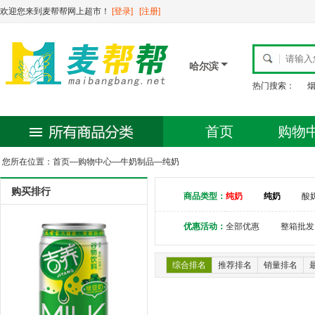
欢迎您来到麦帮帮网上超市！
[登录]
[注册]
哈尔滨
热门搜索：
首页
购物
您所在位置：
首页
—
购物中心
—
牛奶制品
—
纯奶
购买排行
商品类型：
纯奶
纯奶
酸
优惠活动：
全部优惠
整箱批发
综合排名
推荐排名
销量排名