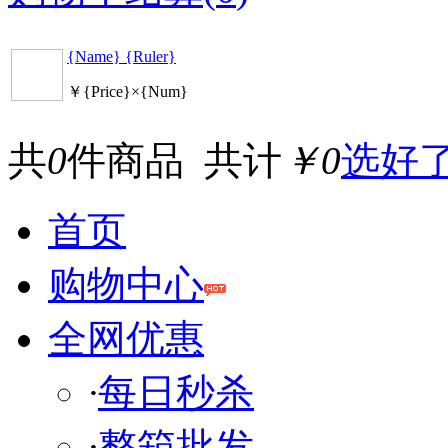
{Name} {Ruler}
￥{Price}×{Num}
共
0
件商品 共计
￥0
选好
首页
购物中心
全网优惠
·
每日秒杀
·
整箱批发