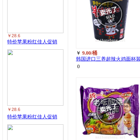
￥28.6
特价苹果粉红佳人促销
￥
9.00/桶
韩国进口三养超辣火鸡面杯
70g/桶
0
￥28.6
特价苹果粉红佳人促销