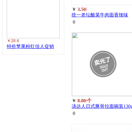
￥
3.50/
统一老坛酸菜牛肉面香辣味
85g
0
￥28.6
特价苹果粉红佳人促销
￥
8.00/个
汤达人日式豚骨拉面碗装130g
个
0