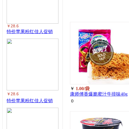
￥28.6
特价苹果粉红佳人促销
￥
1.00/袋
￥28.6
康师傅香爆脆蜜汁牛排味40g
特价苹果粉红佳人促销
0