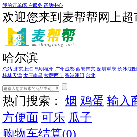
我的订单
|
客户服务
|
帮助中心
欢迎您来到麦帮帮网上超
哈尔滨
总站
北京
上海
昆明
杭州
广州
成都
西安
南京
深圳
重庆
长沙
沈阳
桂林
天津
太原
南昌
拉萨
西宁
香港
澳门
台北
热门搜索：
烟
鸡蛋
输入
方便面
可乐
瓜子
购物车结算(
0
)