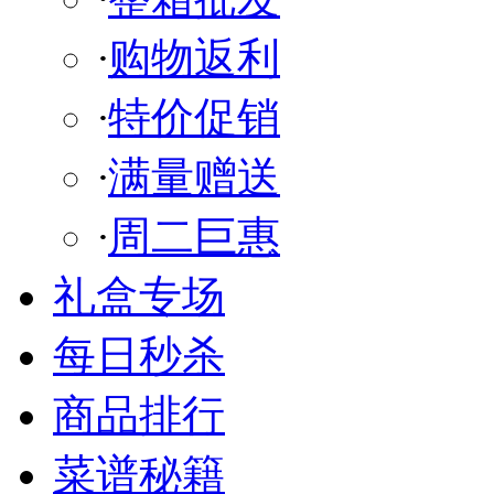
·
购物返利
·
特价促销
·
满量赠送
·
周二巨惠
礼盒专场
每日秒杀
商品排行
菜谱秘籍