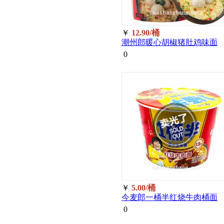
￥
12.90/桶
潮州郎暖心胡椒猪肚鸡味面
90g
0
￥
5.00/桶
今麦郎一桶半红烧牛肉桶面
146g
0